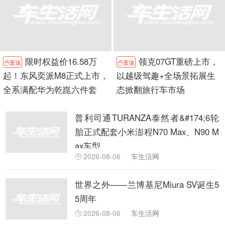
限时权益价16.58万
领克07GT重磅上市，
置顶
置顶


起！东风奕派M8正式上市，
以越级驾趣+全场景拓展生
全系满配华为乾崑六件套
态掀翻旅行车市场
普利司通TURANZA泰然者&#174;6轮
胎正式配套小米澎程N70 Max、N90 M
ax车型
2026-08-06
车生活网

世界之外——兰博基尼Miura SV诞生5
5周年
2026-08-06
车生活网
